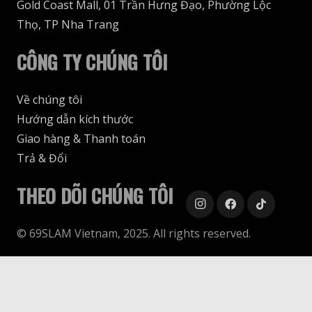
Gold Coast Mall, 01 Trần Hưng Đạo, Phường Lộc
Thọ, TP Nha Trang
CÔNG TY CHÚNG TÔI
Về chúng tôi
Hướng dẫn kích thước
Giao hàng & Thanh toán
Trả & Đổi
THEO DÕI CHÚNG TÔI
© 69SLAM Vietnam, 2025. All rights reserved.
Design
keyboard_arrow_up