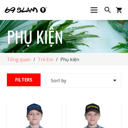
search
shopping_cart
PHỤ KIỆN
Tổng quan
/
Trẻ Em
/
Phụ kiện
FILTERS