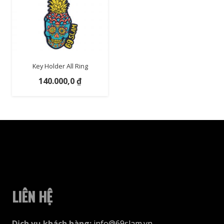
Key Holder All Ring
140.000,0
₫
LIÊN HỆ
Dịch vụ khách hàng
:
info@69slam.vn