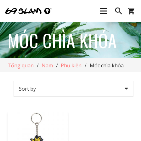
search
shopping_cart
MÓC CHÌA KHÓA
Tổng quan
/
Nam
/
Phụ kiện
/
Móc chìa khóa