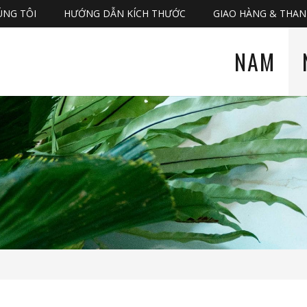
ÚNG TÔI
HƯỚNG DẪN KÍCH THƯỚC
GIAO HÀNG & THA
NAM