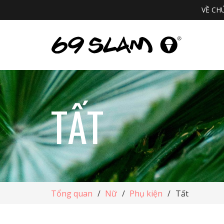
VỀ CH
TẤT
Tổng quan
/
Nữ
/
Phụ kiện
/
Tất