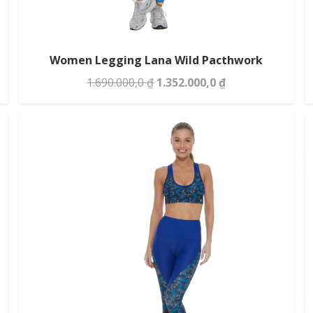
Women Legging Lana Wild Pacthwork
Giá
Giá
1.690.000,0
₫
1.352.000,0
₫
gốc
hiện
là:
tại
1.690.000,0 ₫.
là:
 ₫.
1.352.000,0 ₫.