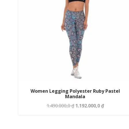
Women Legging Polyester Ruby Pastel
Mandala
Original
Current
1.490.000,0
₫
1.192.000,0
₫
price
price
was:
is: