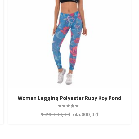
Women Legging Polyester Ruby Koy Pond
Rated
5.00
out of 5
Original
Current
1.490.000,0
₫
745.000,0
₫
price
price
was:
is: