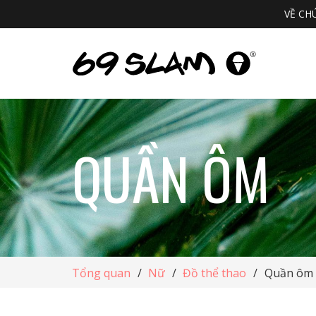
VỀ CH
QUẦN ÔM
Tổng quan
/
Nữ
/
Đồ thể thao
/
Quần ôm