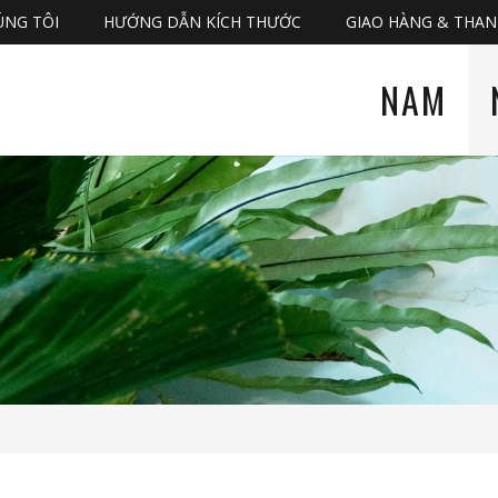
ÚNG TÔI
HƯỚNG DẪN KÍCH THƯỚC
GIAO HÀNG & THA
NAM