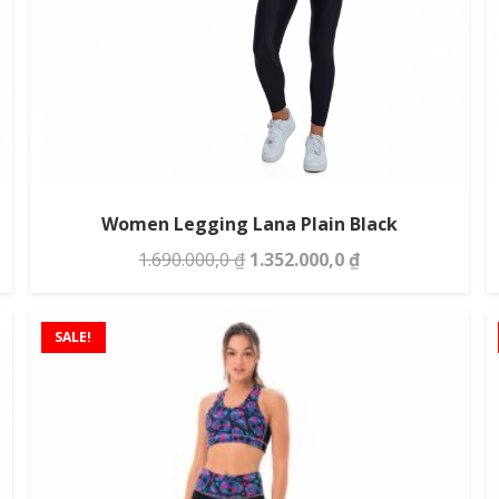
Women Legging Lana Plain Black
Giá
Giá
1.690.000,0
₫
1.352.000,0
₫
gốc
hiện
là:
tại
SALE!
1.690.000,0 ₫.
là:
1.352.000,0 ₫.