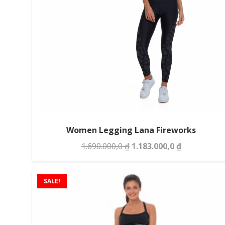
Women Legging Lana Fireworks
Giá
Giá
1.690.000,0
₫
1.183.000,0
₫
gốc
hiện
là:
tại
SALE!
1.690.000,0 ₫.
là:
1.183.000,0