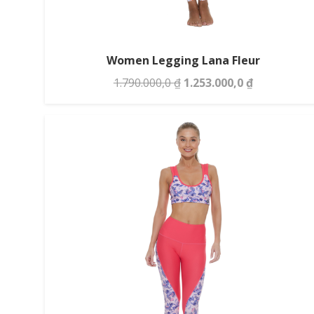
Women Legging Lana Fleur
Giá
Giá
1.790.000,0
₫
1.253.000,0
₫
gốc
hiện
là:
tại
1.790.000,0 ₫.
là:
1.253.000,0