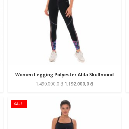
Women Legging Polyester Alila Skullmond
Original
Current
1.490.000,0
₫
1.192.000,0
₫
price
price
was:
is:
SALE!
1.490.000,0 ₫.
1.192.000,0 ₫.
 ₫.