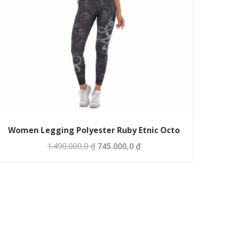
Women Legging Polyester Ruby Etnic Octo
Original
Current
1.490.000,0
₫
745.000,0
₫
price
price
was:
is:
1.490.000,0 ₫.
745.000,0 ₫.