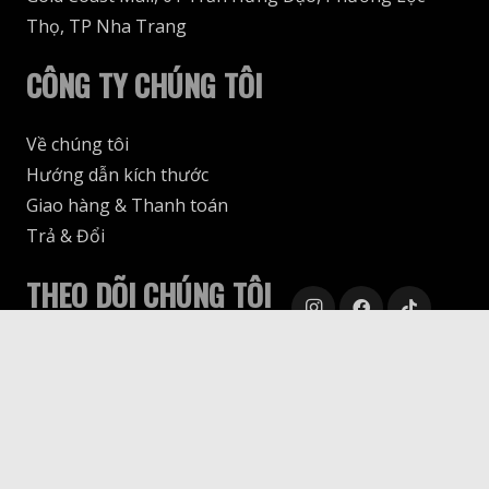
Thọ, TP Nha Trang
CÔNG TY CHÚNG TÔI
Về chúng tôi
Hướng dẫn kích thước
Giao hàng & Thanh toán
Trả & Đổi
THEO DÕI CHÚNG TÔI
keyboard_arrow_up
© 69SLAM Vietnam, 2025. All rights reserved.
Design