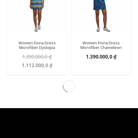
Women Fiona Dress
Women Fiona Dress
Microfiber Dystopia
Microfiber Chameleon
1.390.000,0
₫
1.390.000,0
₫
Giá
Giá
1.112.000,0
₫
gốc
hiện
là:
tại
1.390.000,0 ₫.
là:
1.112.000,0 ₫.