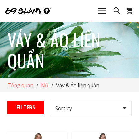
search
shopping_cart
VÁY & ÁO LIỀN
QUẦN
Tổng quan
/
Nữ
/
Váy & Áo liền quần
FILTERS