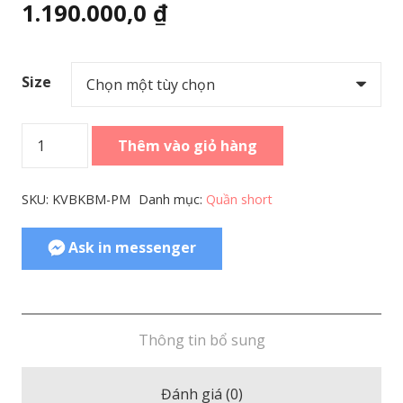
1.190.000,0
₫
Size
Kids
Thêm vào giỏ hàng
Boardshort
Jay
SKU:
KVBKBM-PM
Danh mục:
Quần short
Elastic
Waist
Ask in messenger
Kabukimono
số
lượng
Thông tin bổ sung
Đánh giá (0)