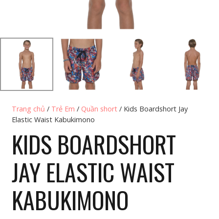
Trang chủ
/
Trẻ Em
/
Quần short
/ Kids Boardshort Jay
Elastic Waist Kabukimono
KIDS BOARDSHORT
JAY ELASTIC WAIST
KABUKIMONO