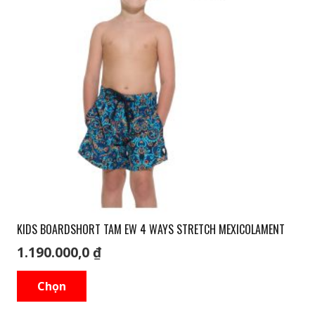
KIDS BOARDSHORT TAM EW 4 WAYS STRETCH MEXICOLAMENT
1.190.000,0
₫
Sản
Chọn
phẩm
này