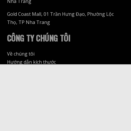
Nha Trang
Gold Coast Mall, 01 Trần Hưng Đạo, Phường Lộc
Thọ, TP Nha Trang
CÔNG TY CHÚNG TÔI
Về chúng tôi
Hướng dẫn kích thước
Giao hàng & Thanh toán
keyboard_arrow_up
Trả & Đổi
THEO DÕI CHÚNG TÔI
© 69SLAM Vietnam, 2025. All rights reserved.
Design