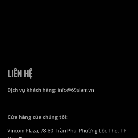
thể
được
chọn
trên
trang
sản
phẩm
LIÊN HỆ
Dịch vụ khách hàng
:
info@69slam.vn
Cửa hàng của chúng tôi
:
Vincom Plaza, 78-80 Trần Phú, Phường Lộc Thọ, TP