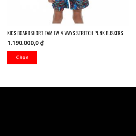
trang
sản
phẩm
KIDS BOARDSHORT TAM EW 4 WAYS STRETCH PUNK BUSKERS
1.190.000,0
₫
Sản
Chọn
phẩm
này
có
nhiều
biến
thể.
Các
tùy
chọn
có