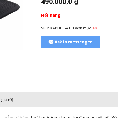
490.000,0
₫
Hết hàng
SKU:
KAPBET-AT
Danh mục:
Mũ
Ask in messenger
giá (0)
y nắng ở hàng thứ hai. Vâng, chúng tôi đang nói về mũ 69S