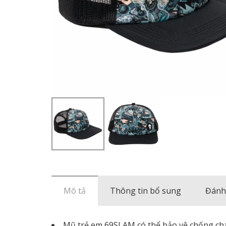
Mô tả
Thông tin bổ sung
Đánh 
Mũ trẻ em 69SLAM có thể bảo vệ chống chá