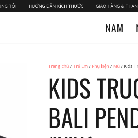
ÚNG TÔI
HƯỚNG DẪN KÍCH THƯỚC
GIAO HÀNG & THA
NAM
Trang chủ
/
Trẻ Em
/
Phụ kiện
/
Mũ
/ Kids T
KIDS TRU
BALI PEN