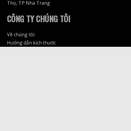
Thọ, TP Nha Trang
CÔNG TY CHÚNG TÔI
Về chúng tôi
Hướng dẫn kích thước
Giao hàng & Thanh toán
keyboard_arrow_up
Trả & Đổi
THEO DÕI CHÚNG TÔI
© 69SLAM Vietnam, 2025. All rights reserved.
Design