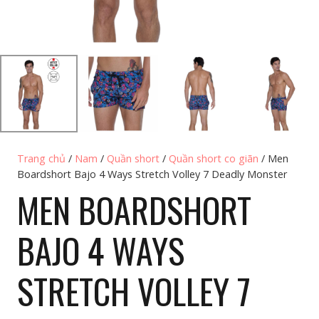
Trang chủ
/
Nam
/
Quần short
/
Quần short co giãn
/ Men
Boardshort Bajo 4 Ways Stretch Volley 7 Deadly Monster
MEN BOARDSHORT
BAJO 4 WAYS
STRETCH VOLLEY 7