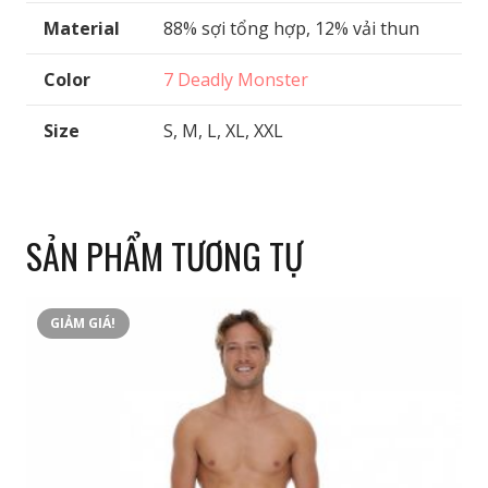
Material
88% sợi tổng hợp, 12% vải thun
Color
7 Deadly Monster
Size
S, M, L, XL, XXL
SẢN PHẨM TƯƠNG TỰ
GIẢM GIÁ!