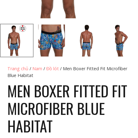
Trang chủ
/
Nam
/
Đồ lót
/ Men Boxer Fitted Fit Microfiber
Blue Habitat
MEN BOXER FITTED FIT
MICROFIBER BLUE
HABITAT