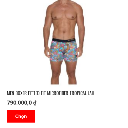
MEN BOXER FITTED FIT MICROFIBER TROPICAL LAH
790.000,0
₫
Sản
Chọn
phẩm
này