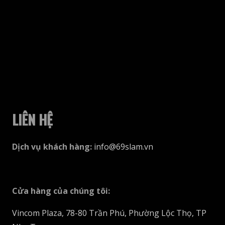
thể
được
chọn
trên
trang
sản
phẩm
LIÊN HỆ
Dịch vụ khách hàng
:
info@69slam.vn
Cửa hàng của chúng tôi
:
Vincom Plaza, 78-80 Trần Phú, Phường Lộc Thọ, TP