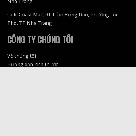
Nha Trang
Gold Coast Mall, 01 Trần Hưng Đạo, Phường Lộc
Thọ, TP Nha Trang
CÔNG TY CHÚNG TÔI
Về chúng tôi
Hướng dẫn kích thước
Giao hàng & Thanh toán
keyboard_arrow_up
Trả & Đổi
THEO DÕI CHÚNG TÔI
© 69SLAM Vietnam, 2025. All rights reserved.
Design