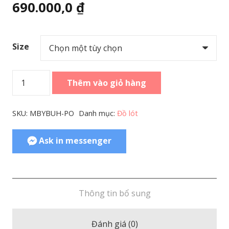
690.000,0
₫
Size
Men
Thêm vào giỏ hàng
Boxer
Fitted
SKU:
MBYBUH-PO
Danh mục:
Đồ lót
Fit
Microfiber
Ask in messenger
Blue
Habitat
số
lượng
Thông tin bổ sung
Đánh giá (0)