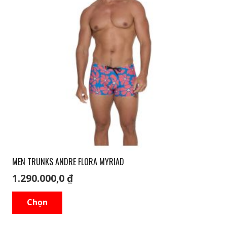
Các
tùy
chọn
có
thể
được
chọn
trên
trang
sản
phẩm
MEN TRUNKS ANDRE FLORA MYRIAD
1.290.000,0
₫
Sản
Chọn
phẩm
này