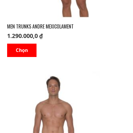
MEN TRUNKS ANDRE MEXICOLAMENT
1.290.000,0
₫
Sản
Chọn
phẩm
này
có
nhiều
biến
thể.
Các
tùy
chọn
có