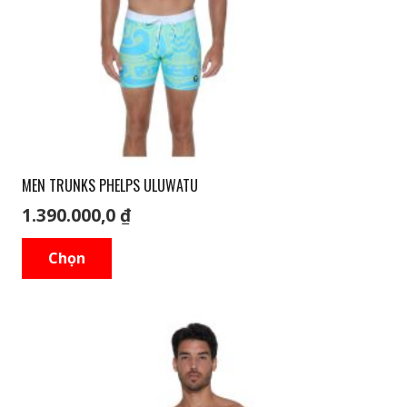
thể
được
chọn
trên
trang
sản
phẩm
MEN TRUNKS PHELPS ULUWATU
1.390.000,0
₫
Sản
Chọn
phẩm
này
có
nhiều
biến
thể.