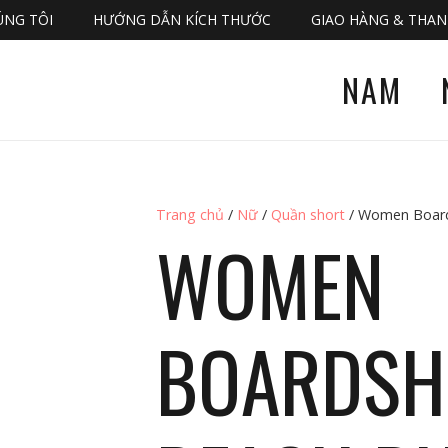
ÚNG TÔI
HƯỚNG DẪN KÍCH THƯỚC
GIAO HÀNG & THA
NAM
Trang chủ
/
Nữ
/
Quần short
/ Women Board
WOMEN
BOARDSHO