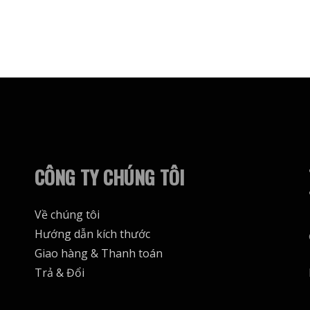
này
có
nhiều
biến
thể.
Các
tùy
chọn
có
CÔNG TY CHÚNG TÔI
thể
được
Về chúng tôi
chọn
Hướng dẫn kích thước
trên
Giao hàng & Thanh toán
trang
Trả & Đổi
sản
phẩm