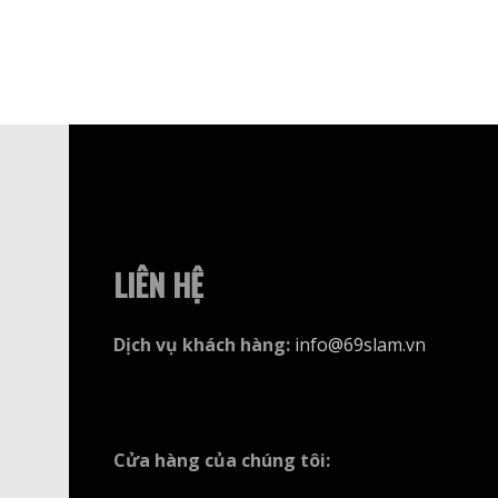
này
có
nhiều
biến
thể.
Các
tùy
chọn
có
LIÊN HỆ
thể
được
Dịch vụ khách hàng
:
info@69slam.vn
chọn
trên
trang
sản
Cửa hàng của chúng tôi
:
phẩm