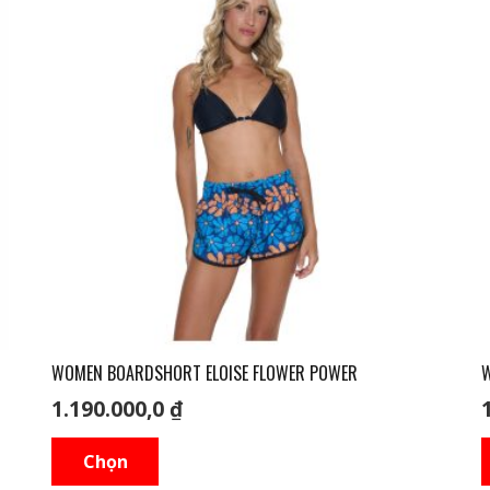
WOMEN BOARDSHORT ELOISE FLOWER POWER
W
1.190.000,0
₫
Sản
Chọn
phẩm