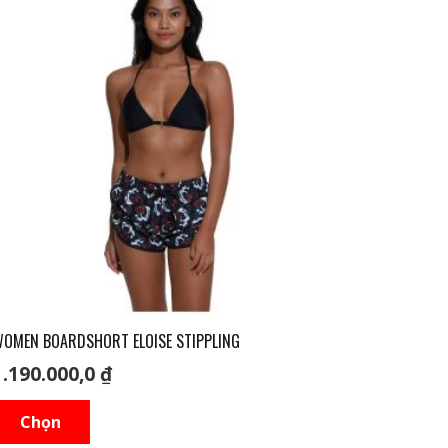
OMEN BOARDSHORT ELOISE STIPPLING
1.190.000,0
₫
Sản
Chọn
phẩm