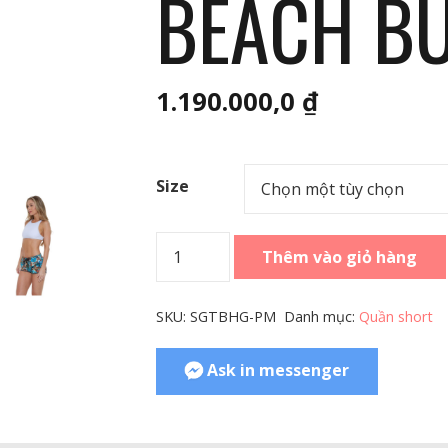
BEACH B
1.190.000,0
₫
Size
Women
Thêm vào giỏ hàng
Boardshort
Eloise
SKU:
SGTBHG-PM
Danh mục:
Quần short
Beach
Bugger
Ask in messenger
số
lượng