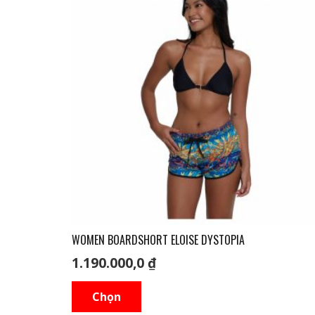
WOMEN BOARDSHORT ELOISE DYSTOPIA
1.190.000,0
₫
Sản
Chọn
phẩm