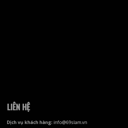
thể.
Các
tùy
chọn
có
thể
được
chọn
trên
trang
sản
phẩm
LIÊN HỆ
Dịch vụ khách hàng
:
info@69slam.vn