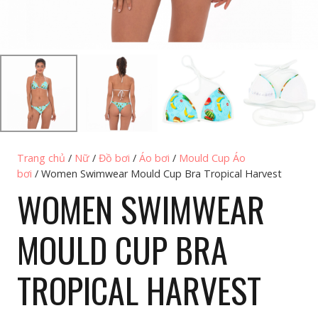
Trang chủ
/
Nữ
/
Đồ bơi
/
Áo bơi
/
Mould Cup Áo
bơi
/ Women Swimwear Mould Cup Bra Tropical Harvest
WOMEN SWIMWEAR
MOULD CUP BRA
TROPICAL HARVEST