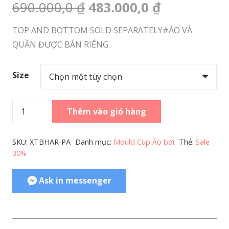
Giá
Giá
690.000,0
₫
483.000,0
₫
gốc
hiện
TOP AND BOTTOM SOLD SEPARATELY#ÁO VÀ
là:
tại
QUẦN ĐƯỢC BÁN RIÊNG
690.000,0 ₫.
là:
483.000,0 
Size
Women
Thêm vào giỏ hàng
Swimwear
Mould
SKU:
XTBHAR-PA
Danh mục:
Mould Cup Áo bơi
Thẻ:
Sale
Cup
30%
Bra
Tropical
Ask in messenger
Harvest
số
lượng