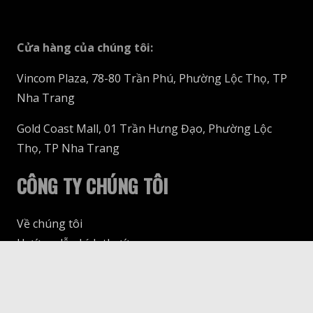
Cửa hàng của chúng tôi
:
Vincom Plaza, 78-80 Trần Phú, Phường Lộc Thọ, TP
Nha Trang
Gold Coast Mall, 01 Trần Hưng Đạo, Phường Lộc
Thọ, TP Nha Trang
CÔNG TY CHÚNG TÔI
Về chúng tôi
Hướng dẫn kích thước
Giao hàng & Thanh toán
keyboard_arrow_up
Trả & Đổi