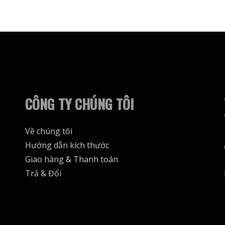
biến
thể.
Các
tùy
chọn
có
thể
CÔNG TY CHÚNG TÔI
được
chọn
Về chúng tôi
trên
Hướng dẫn kích thước
trang
Giao hàng & Thanh toán
sản
Trả & Đổi
phẩm