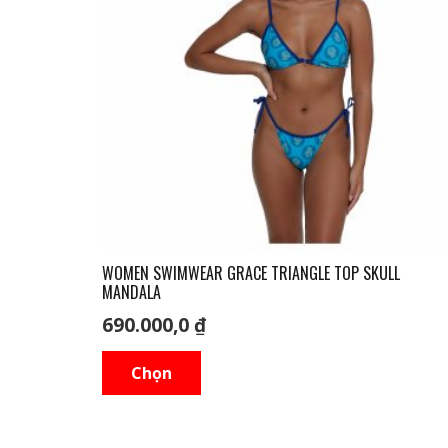
WOMEN SWIMWEAR GRACE TRIANGLE TOP SKULL
MANDALA
690.000,0
₫
Sản
Chọn
phẩm
này
có