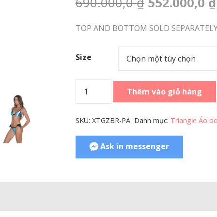
Giá
690.000,0
₫
552.000,0
₫
gốc
là:
TOP AND BOTTOM SOLD SEPARATELY
690.000,0 ₫
Size
Women
Thêm vào giỏ hàng
Swimwear
Triangle
SKU:
XTGZBR-PA
Danh mục:
Triangle Áo bơ
Bra
Zebra
Ask in messenger
số
lượng