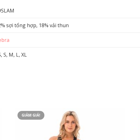
9SLAM
2% sợi tổng hợp, 18% vải thun
ebra
, S, M, L, XL
GIẢM GIÁ!