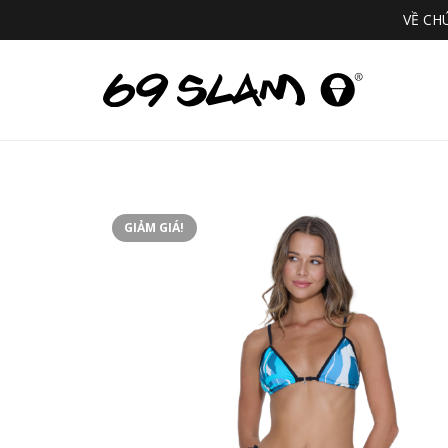
VỀ CH
GIẢM GIÁ!