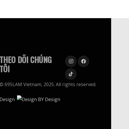
biến
thể.
Các
tùy
chọn
có
thể
THEO DÕI CHÚNG
được
TÔI
chọn
trên
© 69SLAM Vietnam, 2025. All rights reserved.
trang
sản
Design
phẩm