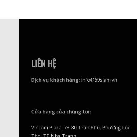
nhiều
biến
thể.
Các
tùy
chọn
có
LIÊN HỆ
thể
được
Dịch vụ khách hàng
:
info@69slam.vn
chọn
trên
trang
sản
Cửa hàng của chúng tôi
:
phẩm
Vincom Plaza, 78-80 Trần Phú, Phường Lộc
Thọ, TP Nha Trang