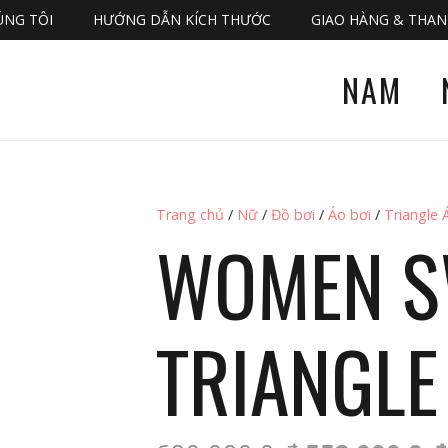
ÚNG TÔI
HƯỚNG DẪN KÍCH THƯỚC
GIAO HÀNG & THA
NAM
Trang chủ
/
Nữ
/
Đồ bơi
/
Áo bơi
/
Triangle 
WOMEN 
TRIANGLE