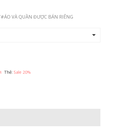
Giá
hiện
tại
#ÁO VÀ QUẦN ĐƯỢC BÁN RIÊNG
.
là:
552.000,0 ₫.
i
Thẻ:
Sale 20%